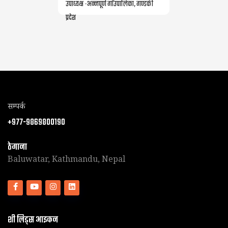
उपाध्यक्ष -अन्नपूर्ण गाँउपालिका, गण्डकी
प्रदेश
सम्पर्क
+977-9869800190
ठेगाना
Baluwatar, Kathmandu, Nepal
शी लिड्स आइकन