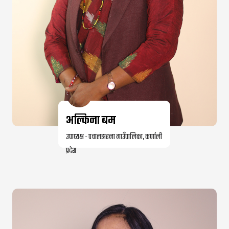
अल्किना बम
उपाध्यक्ष - पचालझरना गाउँपालिका, कर्णाली
प्रदेश