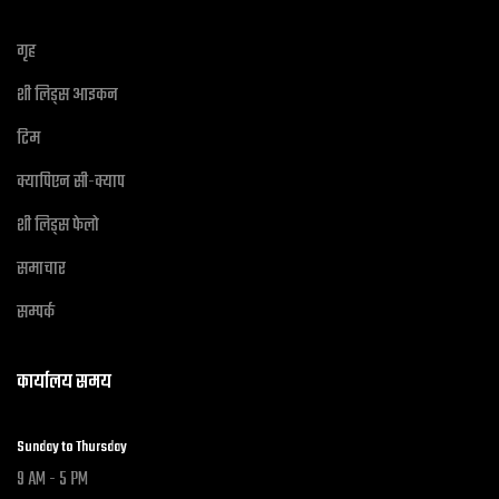
गृह
शी लिड्स आइकन
टिम
क्यापिएन सी-क्याप
शी लिड्स फेलो
समाचार
सम्पर्क
कार्यालय समय
Sunday to Thursday
9 AM - 5 PM