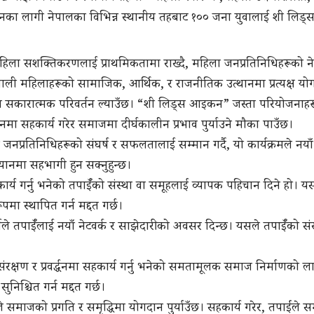
ाउनका लागी नेपालका विभिन्न स्थानीय तहबाट १०० जना युवालाई शी लिड
हिला सशक्तिकरणलाई प्राथमिकतामा राख्दै, महिला जनप्रतिनिधिहरूको नेतृत्व 
 नेपाली महिलाहरूको सामाजिक, आर्थिक, र राजनीतिक उत्थानमा प्रत्यक्ष यो
 सकारात्मक परिवर्तन ल्याउँछ। “शी लिड्स आइकन” जस्ता परियोजनाह
ानमा सहकार्य गरेर समाजमा दीर्घकालीन प्रभाव पुर्याउने मौका पाउँछ।
नप्रतिनिधिहरूको संघर्ष र सफलतालाई सम्मान गर्दै, यो कार्यक्रमले नयाँ पु
अभियानमा सहभागी हुन सक्नुहुन्छ।
ार्य गर्नु भनेको तपाईँको संस्था वा समूहलाई व्यापक पहिचान दिने हो। य
मा स्थापित गर्न मद्दत गर्छ।
ले तपाईँलाई नयाँ नेटवर्क र साझेदारीको अवसर दिन्छ। यसले तपाईँको सं
्षण र प्रवर्द्धनमा सहकार्य गर्नु भनेको समतामूलक समाज निर्माणको लागि
श्चित गर्न मद्दत गर्छ।
ाजको प्रगति र समृद्धिमा योगदान पुर्याउँछ। सहकार्य गरेर, तपाईंले समा