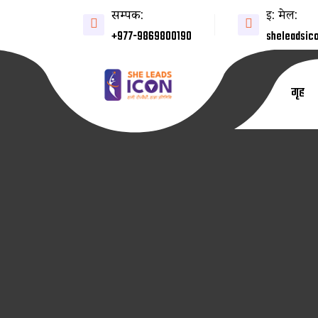
सम्पर्क:
ई: मेल:
+977-9869800190
sheleadsic
गृह