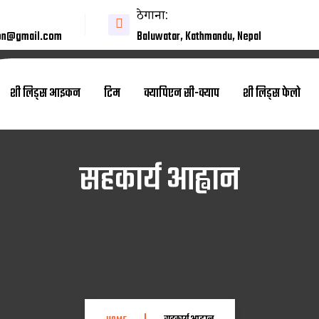
ठेगाना:
on@gmail.com
Baluwatar, Kathmandu, Nepal
शी लिड्स आइकन
टिम
क्यापिएन सी-क्याप
शी लिड्स फेलो
सहकार्य आह्वान