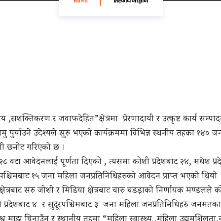
HOME
सहकार्य आह्वान
सशक्तिकरण र जवाफदेहित”क्षेत्रमा प्रेरणादायी र उत्कृष्ट कार्य सम्पाद
सामु पुर्याउने उदेश्यले सुरु भएको कार्यक्रममा विभिन्न स्थनीय तहका १
गी छनोट गरिएको छ ।
टा आवेदनलाई पूर्णता दिएको , त्यसमा कोशी प्रदेशबाट २४, मधेश प्रदेश
ुदूरपश्चिमबाट १५ जना महिला जनप्रतिनिधिहरुको आवेदन प्राप्त भएको थियो 
ेत्रबाट सरु जोशी र मिडिया क्षेत्रबाट चारु चडड़ाको निर्णायक मण्डलले को
्णाली प्रदेशबाट ४ र सुदूरपश्चिमबाट ३ जना महिला जनप्रतिनिधिहरु जनमत
्व माझ चिनाउँन र स्थानीय तहमा “महिला स्वास्थ्य ,महिला उद्यमशिलता,न